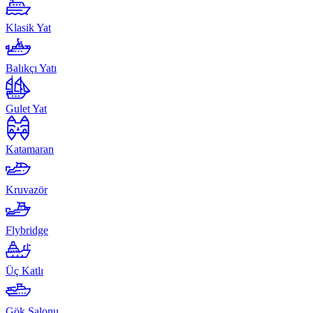
Klasik Yat
Balıkçı Yatı
Gulet Yat
Katamaran
Kruvazör
Flybridge
Üç Katlı
Gök Salonu