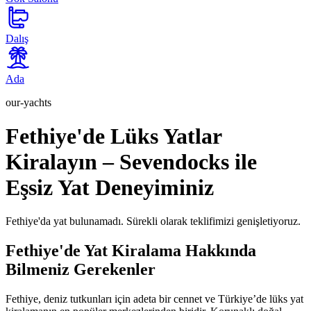
Dalış
Ada
our-yachts
Fethiye'de Lüks Yatlar
Kiralayın – Sevendocks ile
Eşsiz Yat Deneyiminiz
Fethiye'da yat bulunamadı. Sürekli olarak teklifimizi genişletiyoruz.
Fethiye'de Yat Kiralama Hakkında
Bilmeniz Gerekenler
Fethiye, deniz tutkunları için adeta bir cennet ve Türkiye’de lüks yat