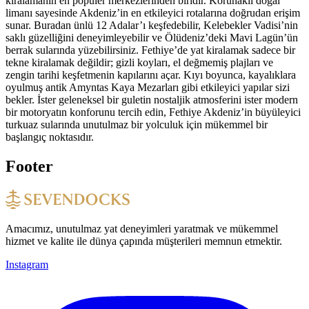
kiralamanın en popüler merkezlerinden biridir. Korunaklı doğal
limanı sayesinde Akdeniz’in en etkileyici rotalarına doğrudan erişim
sunar. Buradan ünlü 12 Adalar’ı keşfedebilir, Kelebekler Vadisi’nin
saklı güzelliğini deneyimleyebilir ve Ölüdeniz’deki Mavi Lagün’ün
berrak sularında yüzebilirsiniz. Fethiye’de yat kiralamak sadece bir
tekne kiralamak değildir; gizli koyları, el değmemiş plajları ve
zengin tarihi keşfetmenin kapılarını açar. Kıyı boyunca, kayalıklara
oyulmuş antik Amyntas Kaya Mezarları gibi etkileyici yapılar sizi
bekler. İster geleneksel bir guletin nostaljik atmosferini ister modern
bir motoryatın konforunu tercih edin, Fethiye Akdeniz’in büyüleyici
turkuaz sularında unutulmaz bir yolculuk için mükemmel bir
başlangıç noktasıdır.
Footer
Amacımız, unutulmaz yat deneyimleri yaratmak ve mükemmel
hizmet ve kalite ile dünya çapında müşterileri memnun etmektir.
Instagram