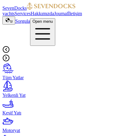
SevenDocks
yachts
Services
Hakkımızda
Journal
İletişim
Sorgula
tr
Open menu
Tüm Yatlar
Yelkenli Yat
Keşif Yatı
Motoryat