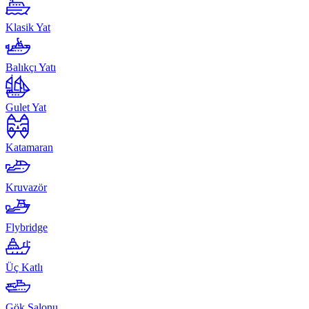
Klasik Yat
Balıkçı Yatı
Gulet Yat
Katamaran
Kruvazör
Flybridge
Üç Katlı
Gök Salonu