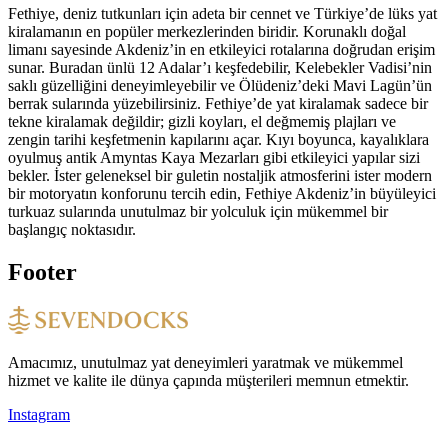
Fethiye, deniz tutkunları için adeta bir cennet ve Türkiye’de lüks yat
kiralamanın en popüler merkezlerinden biridir. Korunaklı doğal
limanı sayesinde Akdeniz’in en etkileyici rotalarına doğrudan erişim
sunar. Buradan ünlü 12 Adalar’ı keşfedebilir, Kelebekler Vadisi’nin
saklı güzelliğini deneyimleyebilir ve Ölüdeniz’deki Mavi Lagün’ün
berrak sularında yüzebilirsiniz. Fethiye’de yat kiralamak sadece bir
tekne kiralamak değildir; gizli koyları, el değmemiş plajları ve
zengin tarihi keşfetmenin kapılarını açar. Kıyı boyunca, kayalıklara
oyulmuş antik Amyntas Kaya Mezarları gibi etkileyici yapılar sizi
bekler. İster geleneksel bir guletin nostaljik atmosferini ister modern
bir motoryatın konforunu tercih edin, Fethiye Akdeniz’in büyüleyici
turkuaz sularında unutulmaz bir yolculuk için mükemmel bir
başlangıç noktasıdır.
Footer
Amacımız, unutulmaz yat deneyimleri yaratmak ve mükemmel
hizmet ve kalite ile dünya çapında müşterileri memnun etmektir.
Instagram