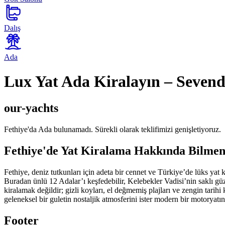
Dalış
Ada
Lux Yat Ada Kiralayın – Sevendo
our-yachts
Fethiye'da Ada bulunamadı. Sürekli olarak teklifimizi genişletiyoruz.
Fethiye'de Yat Kiralama Hakkında Bilmen
Fethiye, deniz tutkunları için adeta bir cennet ve Türkiye’de lüks yat
Buradan ünlü 12 Adalar’ı keşfedebilir, Kelebekler Vadisi’nin saklı gü
kiralamak değildir; gizli koyları, el değmemiş plajları ve zengin tarih
geleneksel bir guletin nostaljik atmosferini ister modern bir motorya
Footer