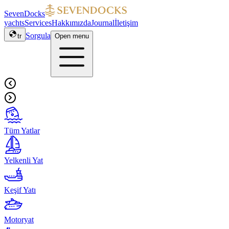
SevenDocks
yachts
Services
Hakkımızda
Journal
İletişim
Sorgula
tr
Open menu
Tüm Yatlar
Yelkenli Yat
Keşif Yatı
Motoryat