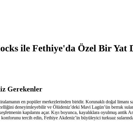
cks ile Fethiye'da Özel Bir Yat
iz Gerekenler
 kiralamanın en popüler merkezlerinden biridir. Korunaklı doğal limanı s
zelliğini deneyimleyebilir ve Ölüdeniz’deki Mavi Lagün’ün berrak suları
i keşfetmenin kapılarını açar. Kıyı boyunca, kayalıklara oyulmuş antik Am
tın konforunu tercih edin, Fethiye Akdeniz’in büyüleyici turkuaz suların