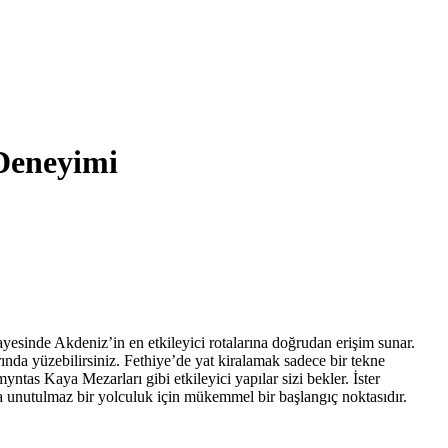
 Deneyimi
ayesinde Akdeniz’in en etkileyici rotalarına doğrudan erişim sunar.
nda yüzebilirsiniz. Fethiye’de yat kiralamak sadece bir tekne
yntas Kaya Mezarları gibi etkileyici yapılar sizi bekler. İster
da unutulmaz bir yolculuk için mükemmel bir başlangıç noktasıdır.