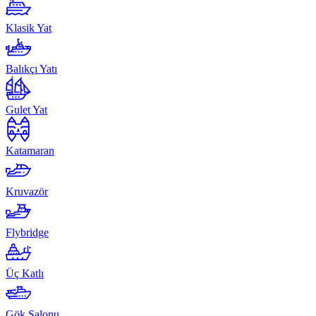
Klasik Yat
Balıkçı Yatı
Gulet Yat
Katamaran
Kruvazör
Flybridge
Üç Katlı
Gök Salonu