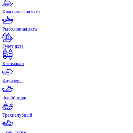
Классическая яхта
Рыболовная яхта
Гулет-яхта
Катамаран
Круизеры
Флайбридж
Трехпалубный
Скай-лаунж