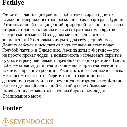
Fethiye
Фетхие — настоящий рай для любителей моря и один из
самых популярных центров роскошного яхт-чартера в Турции.
Расположенный в защищённой природной гавани, этот город
открывает доступ к одним из самых красивых маршрутов
Средиземного моря. Отсюда вы можете отправиться к
знаменитым 12 островам, открыть для себя уединённую
Долину бабочек и искупаться в кристально чистых водах
Голубой лагуны в Олюденизе. Аренда яхты в Фетхие — это
не просто прокат лодки, а возможность исследовать скрытые
бухты, нетронутые пляжи и древнюю историю региона. Вдоль
побережья вас ждут впечатляющие достопримечательности,
такие как древние гробницы Аминтаса, высеченные в скалах.
Независимо от того, выберете ли вы традиционную
деревянную гулету или современную моторную яхту, Фетхие
станет идеальной отправной точкой для незабываемого
путешествия по завораживающим бирюзовым водам
Средиземного моря.
Footer