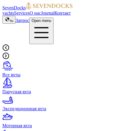
SevenDocks
yachts
Services
О нас
Journal
Контакт
Запрос
ru
Open menu
Все яхты
Парусная яхта
Экспедиционная яхта
Моторная яхта