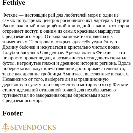
Fethiye
Фетхие — настоящий рай для любителей моря и один из
самых популярных центров роскошного яхт-чартера в Турции.
Расположенный в защищённой природной гавани, этот город
открывает доступ к одним из самых красивых маршрутов
Средиземного моря. Отсюда вы можете отправиться к
знаменитым 12 островам, открыть для себя уединённую
Долину бабочек и искупаться в кристально чистых водах
Голубой лагуны в Олюденизе. Аренда яхты в Фетхие — это
не просто прокат лодки, а возможность исследовать скрытые
бухты, нетронутые пляжи и древнюю историю региона. Вдоль
побережья вас ждут впечатляющие достопримечательности,
такие как древние гробницы Аминтаса, высеченные в скалах.
Независимо от того, выберете ли вы традиционную
деревянную гулету или современную моторную яхту, Фетхие
станет идеальной отправной точкой для незабываемого
путешествия по завораживающим бирюзовым водам
Средиземного моря.
Footer