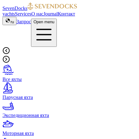
SevenDocks
yachts
Services
О нас
Journal
Контакт
Запрос
ru
Open menu
Все яхты
Парусная яхта
Экспедиционная яхта
Моторная яхта