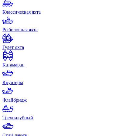
Классическая яхта
Рыболовная яхта
Гулет-яхта
Катамаран
Круизеры
Флайбридж
Трехпалубный
Скай-лаунж