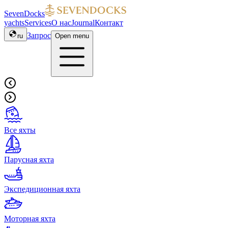
SevenDocks
yachts
Services
О нас
Journal
Контакт
Запрос
ru
Open menu
Все яхты
Парусная яхта
Экспедиционная яхта
Моторная яхта