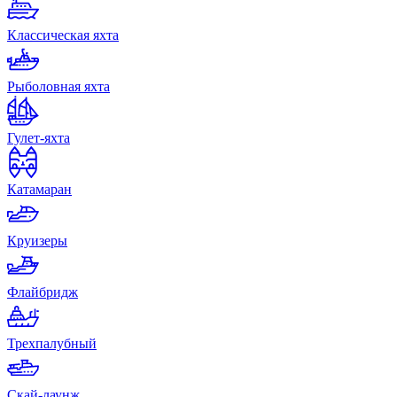
Классическая яхта
Рыболовная яхта
Гулет-яхта
Катамаран
Круизеры
Флайбридж
Трехпалубный
Скай-лаунж