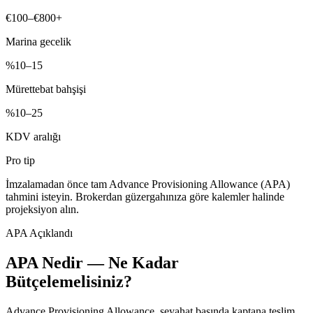
€100–€800+
Marina gecelik
%10–15
Mürettebat bahşişi
%10–25
KDV aralığı
Pro tip
İmzalamadan önce tam Advance Provisioning Allowance (APA)
tahmini isteyin. Brokerdan güzergahınıza göre kalemler halinde
projeksiyon alın.
APA Açıklandı
APA Nedir — Ne Kadar
Bütçelemelisiniz?
Advance Provisioning Allowance, seyahat başında kaptana teslim