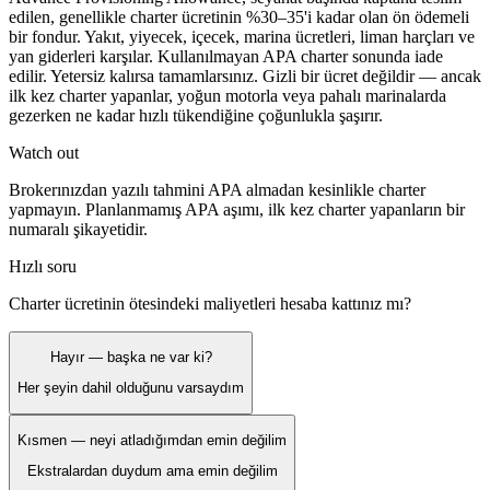
edilen, genellikle charter ücretinin %30–35'i kadar olan ön ödemeli
bir fondur. Yakıt, yiyecek, içecek, marina ücretleri, liman harçları ve
yan giderleri karşılar. Kullanılmayan APA charter sonunda iade
edilir. Yetersiz kalırsa tamamlarsınız. Gizli bir ücret değildir — ancak
ilk kez charter yapanlar, yoğun motorla veya pahalı marinalarda
gezerken ne kadar hızlı tükendiğine çoğunlukla şaşırır.
Watch out
Brokerınızdan yazılı tahmini APA almadan kesinlikle charter
yapmayın. Planlanmamış APA aşımı, ilk kez charter yapanların bir
numaralı şikayetidir.
Hızlı soru
Charter ücretinin ötesindeki maliyetleri hesaba kattınız mı?
Hayır — başka ne var ki?
Her şeyin dahil olduğunu varsaydım
Kısmen — neyi atladığımdan emin değilim
Ekstralardan duydum ama emin değilim