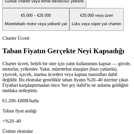
Günlük charter veya temel teknecisiz yelkenli
€5.000 – €25.000
€25.000 veya üzeri
Mürettebatlı motor veya yelkenli yat
Lüks veya süper yat charterı
Charter Ücreti
Taban Fiyatın Gerçekte Neyi Kapsadığı
Charter ücreti, belirli bir süre için yatın kullanımını kapsar — gövde,
motorlar, yelkenler. Yakıt, mürettebat maaşları (bazı yatlarda),
yiyecek, içecek, marina ücretleri veya kaptan masrafları dahil
değildir. Bu ekstralar genellikle taban fiyatın %20–40 üzerine çıkar.
Fiyatları karşılaştırmadan önce 'her şey dahil'in ne anlama geldiğini
mutlaka netleştirin.
€1.200–€80B/hafta
Taban fiyat aralığı
+%20–40
Üstüne ekstralar