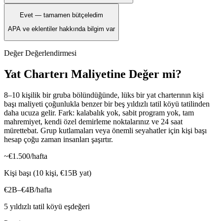
Evet — tamamen bütçeledim
APA ve eklentiler hakkında bilgim var
Değer Değerlendirmesi
Yat Charterı Maliyetine Değer mi?
8–10 kişilik bir gruba bölündüğünde, lüks bir yat charterının kişi
başı maliyeti çoğunlukla benzer bir beş yıldızlı tatil köyü tatilinden
daha ucuza gelir. Fark: kalabalık yok, sabit program yok, tam
mahremiyet, kendi özel demirleme noktalarınız ve 24 saat
mürettebat. Grup kutlamaları veya önemli seyahatler için kişi başı
hesap çoğu zaman insanları şaşırtır.
~€1.500/hafta
Kişi başı (10 kişi, €15B yat)
€2B–€4B/hafta
5 yıldızlı tatil köyü eşdeğeri