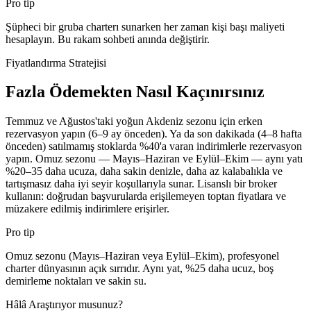
Pro tip
Şüpheci bir gruba charterı sunarken her zaman kişi başı maliyeti
hesaplayın. Bu rakam sohbeti anında değiştirir.
Fiyatlandırma Stratejisi
Fazla Ödemekten Nasıl Kaçınırsınız
Temmuz ve Ağustos'taki yoğun Akdeniz sezonu için erken
rezervasyon yapın (6–9 ay önceden). Ya da son dakikada (4–8 hafta
önceden) satılmamış stoklarda %40'a varan indirimlerle rezervasyon
yapın. Omuz sezonu — Mayıs–Haziran ve Eylül–Ekim — aynı yatı
%20–35 daha ucuza, daha sakin denizle, daha az kalabalıkla ve
tartışmasız daha iyi seyir koşullarıyla sunar. Lisanslı bir broker
kullanın: doğrudan başvurularda erişilemeyen toptan fiyatlara ve
müzakere edilmiş indirimlere erişirler.
Pro tip
Omuz sezonu (Mayıs–Haziran veya Eylül–Ekim), profesyonel
charter dünyasının açık sırrıdır. Aynı yat, %25 daha ucuz, boş
demirleme noktaları ve sakin su.
Hâlâ Araştırıyor musunuz?