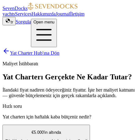
SevenDocks
yachts
Services
Hakkımızda
Journal
İletişim
Sorgula
tr
Open menu
Yat Charter Hub'ına Dön
Maliyet İstihbaratı
Yat Charterı Gerçekte Ne Kadar Tutar?
İlandaki fiyat nadiren ödeyeceğiniz fiyattır. İşte her maliyet katmanı
— güvenle bütçelemeniz için gerçek rakamlarla açıklandı.
Hızlı soru
Yat charterı için haftalık kaba bütçeniz nedir?
€5.000'in altında