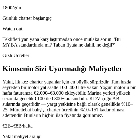
€800/gün
Günlük charter başlangıç
Watch out
Teklifleri yan yana karşılaştırmadan önce mutlaka sorun: 'Bu
MYBA standardında mı? Taban fiyata ne dahil, ne değil?'
Gizli Ücretler
Kimsenin Sizi Uyarmadığı Maliyetler
Yakıt, ilk kez charter yapanlar için en büyük sürprizdir. Tam hızda
seyreden bir motor yat saatte 100–400 litre yakar. Yoğun motorlu bir
hafta faturanıza €2.000–€8.000 ekleyebilir. Marina yerleri yüksek
sezonda gecelik €100 ile €800+ arasındadır. KDV çoğu AB
sularında geçerlidir — yargı yetkisine bağlı olarak genellikle %10–
25. Mürettebat bahşişi charter ücretinin %10–15'i kadar olması
adettendir. Bunların hiçbiri ilan fiyatında görünmez.
€2B–€8B/hafta
Yakıt maliyet aralığı