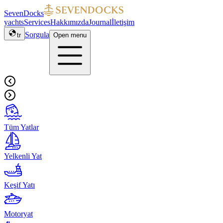
SevenDocks
yachts
Services
Hakkımızda
Journal
İletişim
Sorgula
tr
Open menu
Tüm Yatlar
Yelkenli Yat
Keşif Yatı
Motoryat