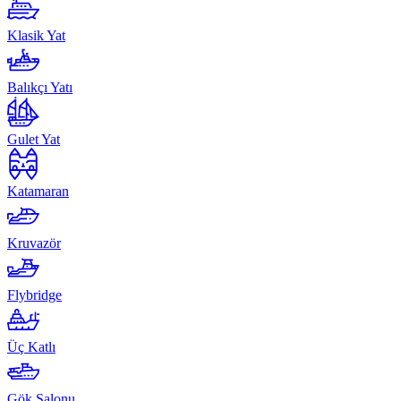
Klasik Yat
Balıkçı Yatı
Gulet Yat
Katamaran
Kruvazör
Flybridge
Üç Katlı
Gök Salonu