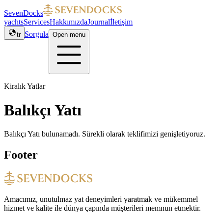
SevenDocks
yachts
Services
Hakkımızda
Journal
İletişim
Sorgula
tr
Open menu
Kiralık Yatlar
Balıkçı Yatı
Balıkçı Yatı bulunamadı. Sürekli olarak teklifimizi genişletiyoruz.
Footer
Amacımız, unutulmaz yat deneyimleri yaratmak ve mükemmel
hizmet ve kalite ile dünya çapında müşterileri memnun etmektir.