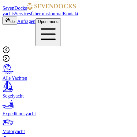
SevenDocks
yachts
Services
Über uns
Journal
Kontakt
Anfragen
de
Open menu
Alle Yachten
Segelyacht
Expeditionsyacht
Motoryacht