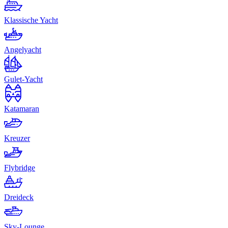
Klassische Yacht
Angelyacht
Gulet-Yacht
Katamaran
Kreuzer
Flybridge
Dreideck
Sky-Lounge