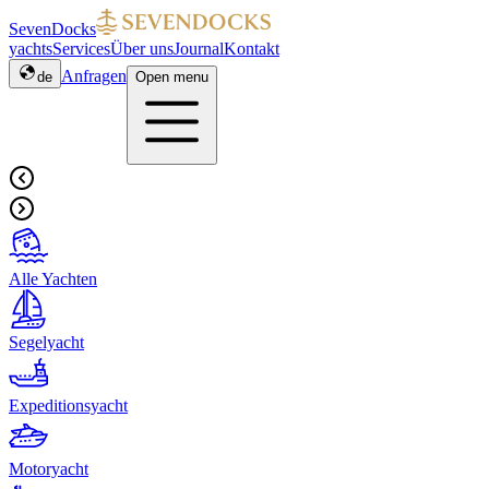
SevenDocks
yachts
Services
Über uns
Journal
Kontakt
Anfragen
de
Open menu
Alle Yachten
Segelyacht
Expeditionsyacht
Motoryacht