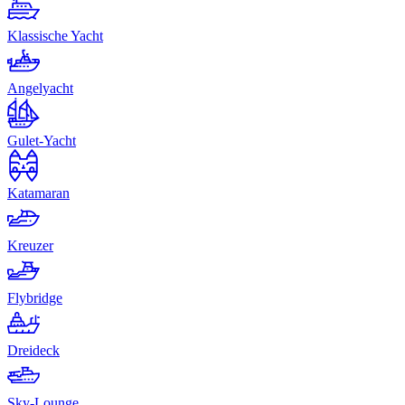
Klassische Yacht
Angelyacht
Gulet-Yacht
Katamaran
Kreuzer
Flybridge
Dreideck
Sky-Lounge